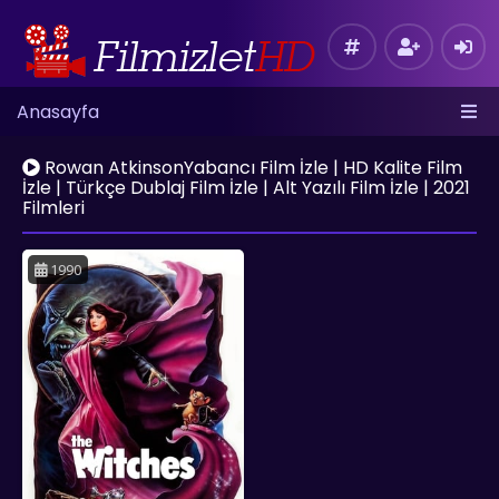
Anasayfa
Rowan AtkinsonYabancı Film İzle | HD Kalite Film
İzle | Türkçe Dublaj Film İzle | Alt Yazılı Film İzle | 2021
Filmleri
1990