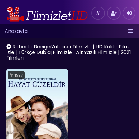
Anasayfa
Roberto BenigniYabancı Film İzle | HD Kalite Film
İzle | Türkçe Dublaj Film İzle | Alt Yazılı Film İzle | 2021
Filmleri
1997