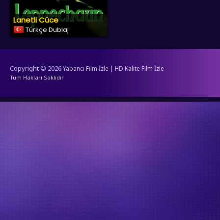
Lanetli Cüce
Türkçe Dublaj
Copyright © 2026
Yabancı Film İzle | HD Kalite Film İzle
Tüm Hakları Saklıdır