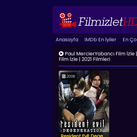
Anasayfa
IMDb En İyiler
En Çok
Paul MercierYabancı Film İzle | H
Film İzle | 2021 Filmleri
2008
Resident Evil: Degeneration