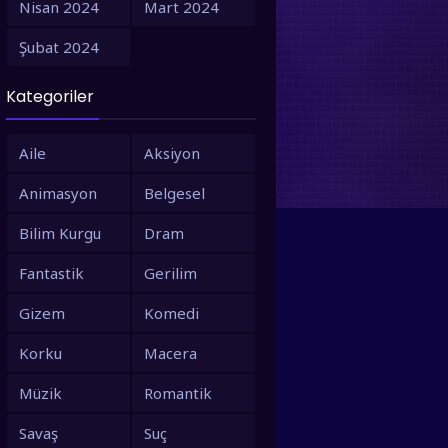
Nisan 2024
Mart 2024
1995
1994
Şubat 2024
1993
1992
Kategoriler
1991
1990
1988
1987
Aile
Aksiyon
1986
1980
Animasyon
Belgesel
1979
1973
Bilim Kurgu
Dram
1971
1967
Fantastik
Gerilim
1966
1963
Gizem
Komedi
1958
1953
Korku
Macera
Müzik
Romantik
Savaş
Suç