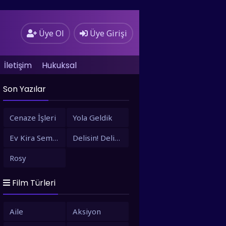
Üye Ol
Üye Girişi
İletişim
Hukuksal
Son Yazılar
Cenaze İşleri
Yola Geldik
Ev Kira Semt Bizim
Delisin! Delisin!
Rosy
Film Türleri
Aile
Aksiyon