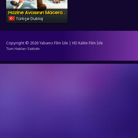
Hazine Avcısının Maceraları
Türkçe Dublaj
Copyright © 2026
Yabancı Film İzle | HD Kalite Film İzle
Tüm Hakları Saklıdır