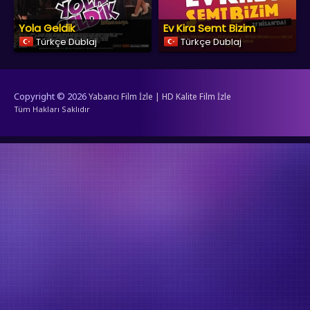
Yola Geldik
Ev Kira Semt Bizim
Türkçe Dublaj
Türkçe Dublaj
Copyright © 2026
Yabancı Film İzle | HD Kalite Film İzle
Tüm Hakları Saklıdır