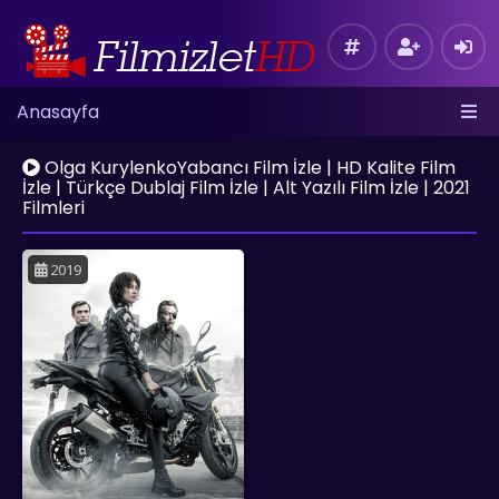
Anasayfa
Olga KurylenkoYabancı Film İzle | HD Kalite Film
İzle | Türkçe Dublaj Film İzle | Alt Yazılı Film İzle | 2021
Filmleri
2019