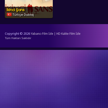
İkinci Şans
Türkçe Dublaj
Copyright © 2026
Yabancı Film İzle | HD Kalite Film İzle
Tüm Hakları Saklıdır