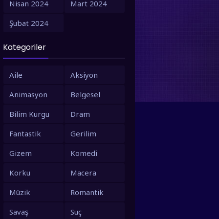
Nisan 2024
Mart 2024
1995
1994
Şubat 2024
1993
1992
Kategoriler
1991
1990
1988
1987
Aile
Aksiyon
1986
1980
Animasyon
Belgesel
1979
1973
Bilim Kurgu
Dram
1971
1967
Fantastik
Gerilim
1966
1963
Gizem
Komedi
1958
1953
Korku
Macera
Müzik
Romantik
Savaş
Suç