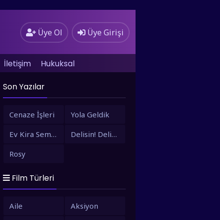
Üye Ol
Üye Girişi
İletişim
Hukuksal
Son Yazılar
Cenaze İşleri
Yola Geldik
Ev Kira Semt Bizim
Delisin! Delisin!
Rosy
Film Türleri
Aile
Aksiyon