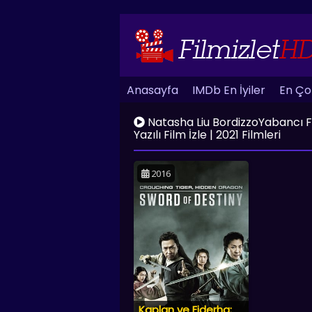
Anasayfa
IMDb En İyiler
En Çok
Natasha Liu BordizzoYabancı Film
Yazılı Film İzle | 2021 Filmleri
2016
Kaplan ve Ejderha: Kaderin Kılıcı