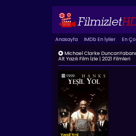
Anasayfa
IMDb En İyiler
En Çok
Michael Clarke DuncanYabancı Fi
Alt Yazılı Film İzle | 2021 Filmleri
1999
Yeşil Yol