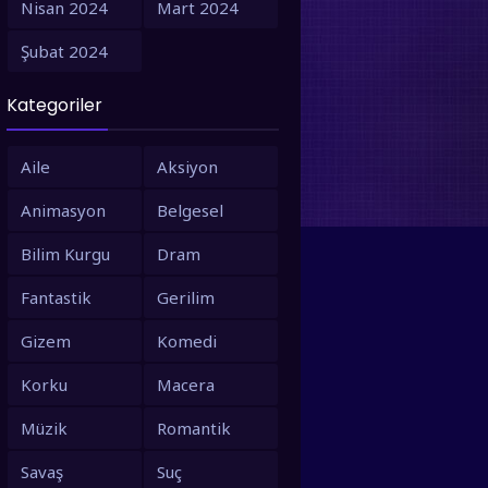
Nisan 2024
Mart 2024
1995
1994
Şubat 2024
1993
1992
Kategoriler
1991
1990
1988
1987
Aile
Aksiyon
1986
1980
Animasyon
Belgesel
1979
1973
Bilim Kurgu
Dram
1971
1967
Fantastik
Gerilim
1966
1963
Gizem
Komedi
1958
1953
Korku
Macera
Müzik
Romantik
Savaş
Suç