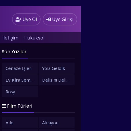
Üye Ol
Üye Girişi
İletişim
Hukuksal
Son Yazılar
Cenaze İşleri
Yola Geldik
Ev Kira Semt Bizim
Delisin! Delisin!
Rosy
Film Türleri
Aile
Aksiyon