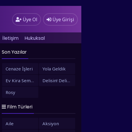
Üye Ol
Üye Girişi
İletişim
Hukuksal
Son Yazılar
Cenaze İşleri
Yola Geldik
Ev Kira Semt Bizim
Delisin! Delisin!
Rosy
Film Türleri
Aile
Aksiyon