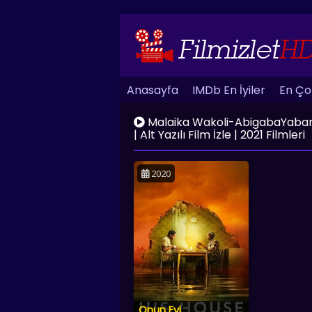
Anasayfa
IMDb En İyiler
En Çok
Malaika Wakoli-AbigabaYabancı F
| Alt Yazılı Film İzle | 2021 Filmleri
2020
Onun Evi