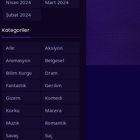
Nisan 2024
Mart 2024
1995
1994
Şubat 2024
1993
1992
Kategoriler
1991
1990
1988
1987
Aile
Aksiyon
1986
1980
Animasyon
Belgesel
1979
1973
Bilim Kurgu
Dram
1971
1967
Fantastik
Gerilim
1966
1963
Gizem
Komedi
1958
1953
Korku
Macera
Müzik
Romantik
Savaş
Suç