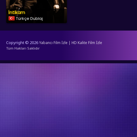
İntikam
Türkçe Dublaj
Copyright © 2026
Yabancı Film İzle | HD Kalite Film İzle
Tüm Hakları Saklıdır