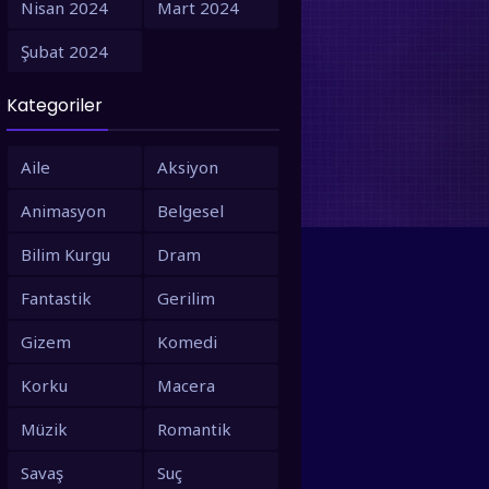
Nisan 2024
Mart 2024
1995
1994
Şubat 2024
1993
1992
Kategoriler
1991
1990
1988
1987
Aile
Aksiyon
1986
1980
Animasyon
Belgesel
1979
1973
Bilim Kurgu
Dram
1971
1967
Fantastik
Gerilim
1966
1963
Gizem
Komedi
1958
1953
Korku
Macera
Müzik
Romantik
Savaş
Suç