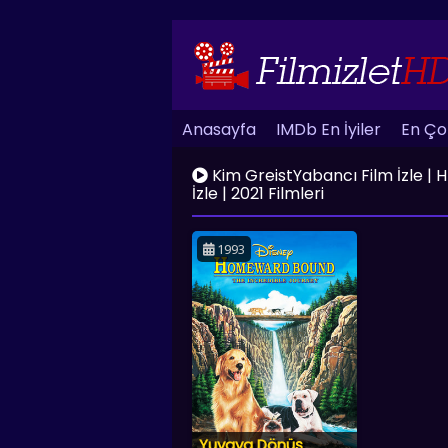
Anasayfa
IMDb En İyiler
En Çok
Kim GreistYabancı Film İzle | HD 
İzle | 2021 Filmleri
1993
Yuvaya Dönüş