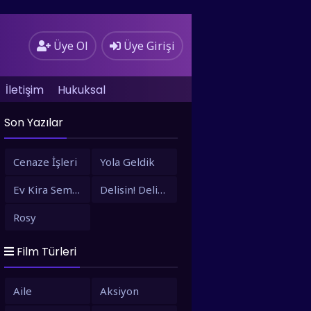
Üye Ol
Üye Girişi
İletişim
Hukuksal
Son Yazılar
Cenaze İşleri
Yola Geldik
Ev Kira Semt Bizim
Delisin! Delisin!
Rosy
Film Türleri
Aile
Aksiyon