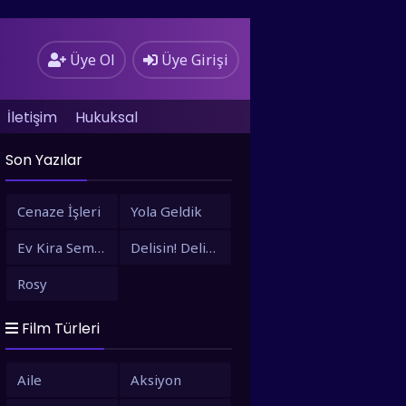
Üye Ol
Üye Girişi
İletişim
Hukuksal
Son Yazılar
Cenaze İşleri
Yola Geldik
Ev Kira Semt Bizim
Delisin! Delisin!
Rosy
Film Türleri
Aile
Aksiyon