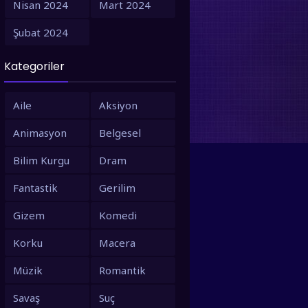
Nisan 2024
Mart 2024
1995
1994
Şubat 2024
1993
1992
Kategoriler
1991
1990
1988
1987
Aile
Aksiyon
1986
1980
Animasyon
Belgesel
1979
1973
Bilim Kurgu
Dram
1971
1967
Fantastik
Gerilim
1966
1963
Gizem
Komedi
1958
1953
Korku
Macera
Müzik
Romantik
Savaş
Suç