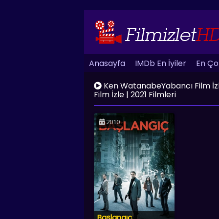
Anasayfa
IMDb En İyiler
En Çok
Ken WatanabeYabancı Film İzle | 
Film İzle | 2021 Filmleri
2010
Başlangıç