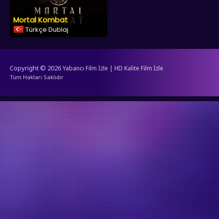
Mortal Kombat
Türkçe Dublaj
Copyright © 2026
Yabancı Film İzle | HD Kalite Film İzle
Tüm Hakları Saklıdır