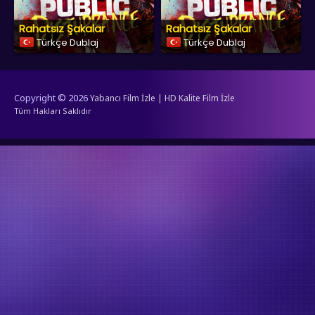
Rahatsız Şakalar
Rahatsız Şakalar
Türkçe Dublaj
Türkçe Dublaj
Copyright © 2026
Yabancı Film İzle | HD Kalite Film İzle
Tüm Hakları Saklıdır