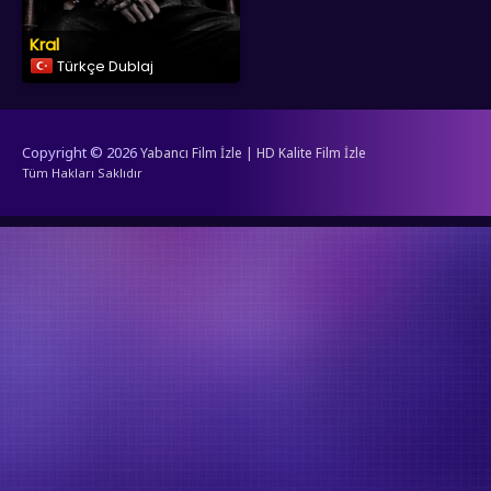
Kral
Türkçe Dublaj
Copyright © 2026
Yabancı Film İzle | HD Kalite Film İzle
Tüm Hakları Saklıdır