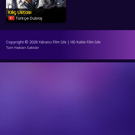
Kılıç Ustası
Türkçe Dublaj
Copyright © 2026
Yabancı Film İzle | HD Kalite Film İzle
Tüm Hakları Saklıdır