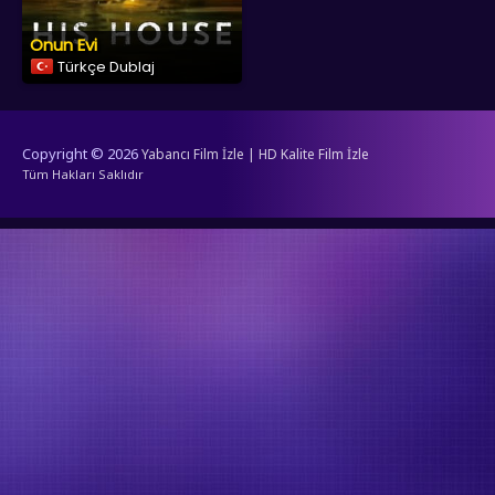
Onun Evi
Türkçe Dublaj
Copyright © 2026
Yabancı Film İzle | HD Kalite Film İzle
Tüm Hakları Saklıdır