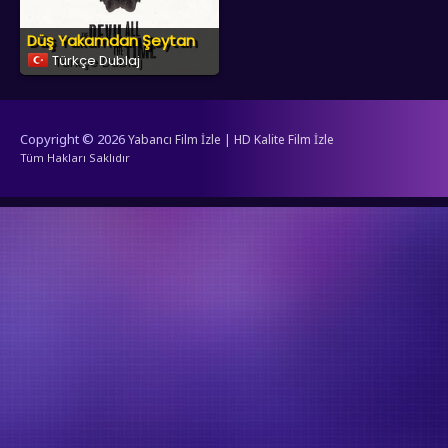
Düş Yakamdan Şeytan
Türkçe Dublaj
Copyright © 2026
Yabancı Film İzle | HD Kalite Film İzle
Tüm Hakları Saklıdır