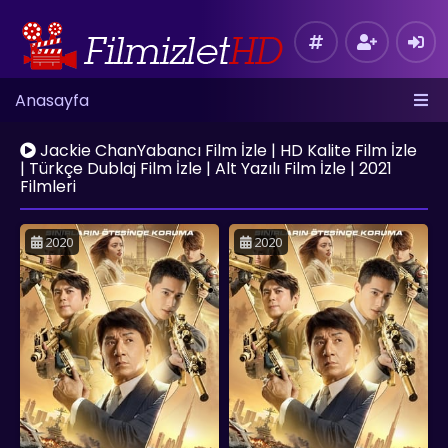
Anasayfa
Jackie ChanYabancı Film İzle | HD Kalite Film İzle
| Türkçe Dublaj Film İzle | Alt Yazılı Film İzle | 2021
Filmleri
2020
2020