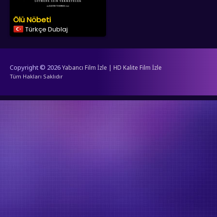
Ölü Nöbeti
Türkçe Dublaj
Copyright © 2026
Yabancı Film İzle | HD Kalite Film İzle
Tüm Hakları Saklıdır