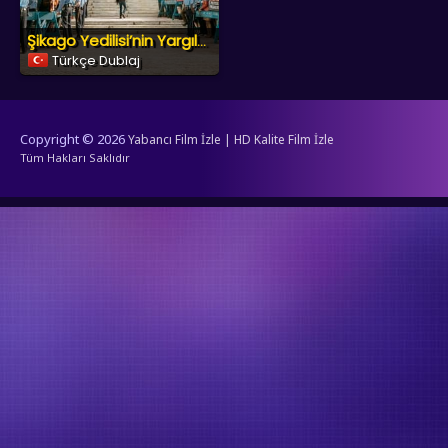
Şikago Yedilisi’nin Yargılanması
Türkçe Dublaj
Copyright © 2026
Yabancı Film İzle | HD Kalite Film İzle
Tüm Hakları Saklıdır