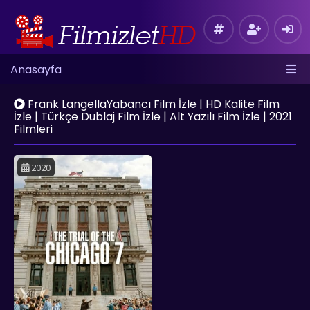
Anasayfa
Frank LangellaYabancı Film İzle | HD Kalite Film
İzle | Türkçe Dublaj Film İzle | Alt Yazılı Film İzle | 2021
Filmleri
2020