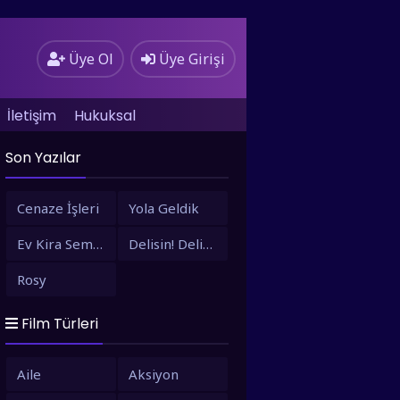
Üye Ol
Üye Girişi
İletişim
Hukuksal
Son Yazılar
Cenaze İşleri
Yola Geldik
Ev Kira Semt Bizim
Delisin! Delisin!
Rosy
Film Türleri
Aile
Aksiyon