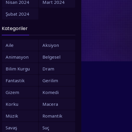
Nisan 2024
Mart 2024
1995
1994
Şubat 2024
1993
1992
Kategoriler
1991
1990
1988
1987
Aile
Aksiyon
1986
1980
Animasyon
Belgesel
1979
1973
Bilim Kurgu
Dram
1971
1967
Fantastik
Gerilim
1966
1963
Gizem
Komedi
1958
1953
Korku
Macera
Müzik
Romantik
Savaş
Suç