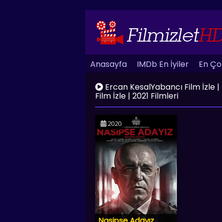
Anasayfa
IMDb En İyiler
En Çok
Ercan KesalYabancı Film İzle | HD
Film İzle | 2021 Filmleri
2020
Nasipse Adayız