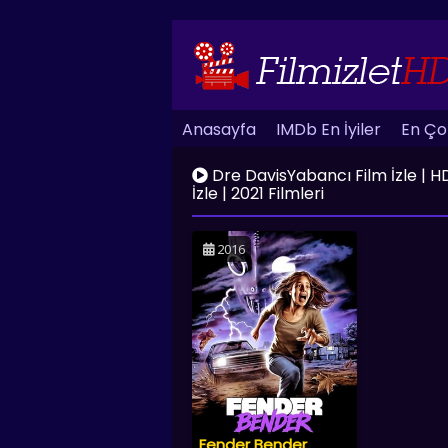
Anasayfa
IMDb En İyiler
En Çok
Dre DavisYabancı Film İzle | HD K
İzle | 2021 Filmleri
2016
Fender Bender