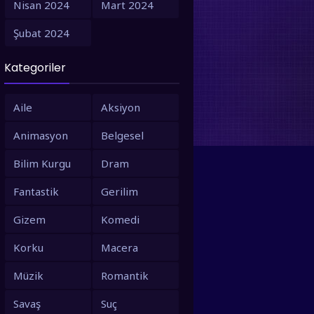
Nisan 2024
Mart 2024
1995
1994
Şubat 2024
1993
1992
Kategoriler
1991
1990
1988
1987
Aile
Aksiyon
1986
1980
Animasyon
Belgesel
1979
1973
Bilim Kurgu
Dram
1971
1967
Fantastik
Gerilim
1966
1963
Gizem
Komedi
1958
1953
Korku
Macera
Müzik
Romantik
Savaş
Suç