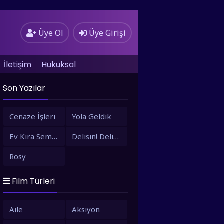
Üye Ol
Üye Girişi
İletişim
Hukuksal
Son Yazılar
Cenaze İşleri
Yola Geldik
Ev Kira Semt Bizim
Delisin! Delisin!
Rosy
Film Türleri
Aile
Aksiyon