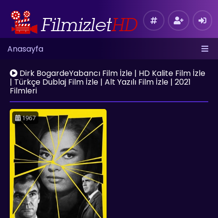
Anasayfa
Dirk BogardeYabancı Film İzle | HD Kalite Film İzle
| Türkçe Dublaj Film İzle | Alt Yazılı Film İzle | 2021
Filmleri
1967