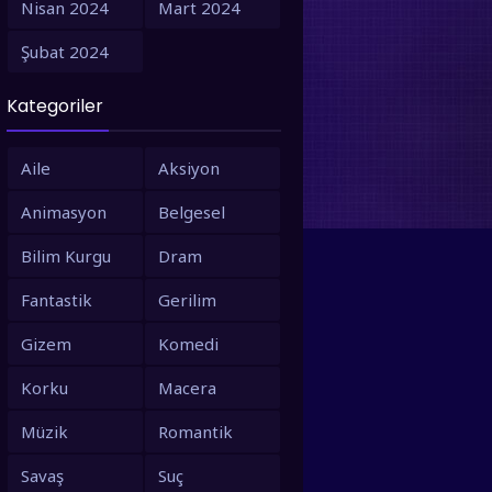
Nisan 2024
Mart 2024
1995
1994
Şubat 2024
1993
1992
Kategoriler
1991
1990
1988
1987
Aile
Aksiyon
1986
1980
Animasyon
Belgesel
1979
1973
Bilim Kurgu
Dram
1971
1967
Fantastik
Gerilim
1966
1963
Gizem
Komedi
1958
1953
Korku
Macera
Müzik
Romantik
Savaş
Suç