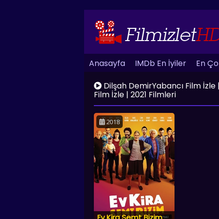
Anasayfa
IMDb En İyiler
En Çok
Dilşah DemirYabancı Film İzle | H
Film İzle | 2021 Filmleri
2018
Ev Kira Semt Bizim