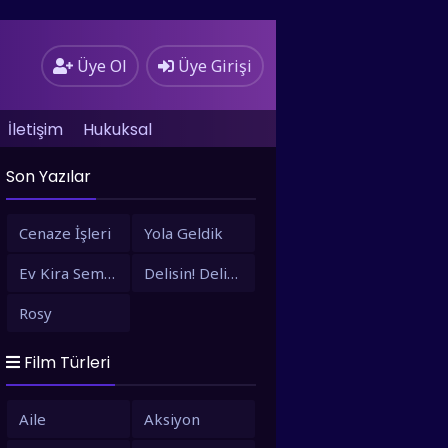
Üye Ol
Üye Girişi
İletişim
Hukuksal
Son Yazılar
Cenaze İşleri
Yola Geldik
Ev Kira Semt Bizim
Delisin! Delisin!
Rosy
Film Türleri
Aile
Aksiyon