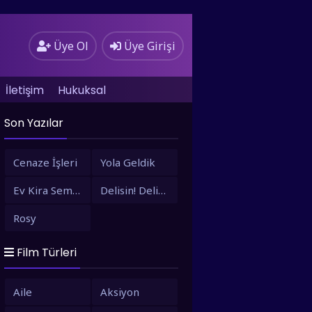
Üye Ol
Üye Girişi
İletişim
Hukuksal
Son Yazılar
Cenaze İşleri
Yola Geldik
Ev Kira Semt Bizim
Delisin! Delisin!
Rosy
Film Türleri
Aile
Aksiyon