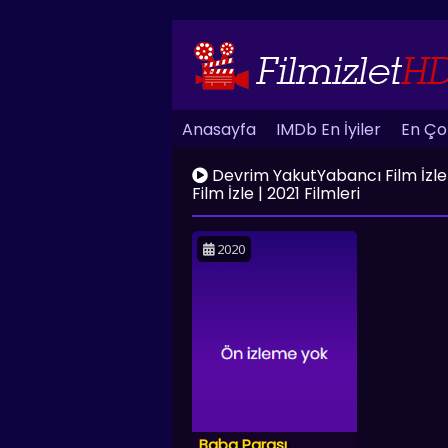
Anasayfa
IMDb En İyiler
En Çok
Devrim YakutYabancı Film İzle | H
Film İzle | 2021 Filmleri
2020
Baba Parası