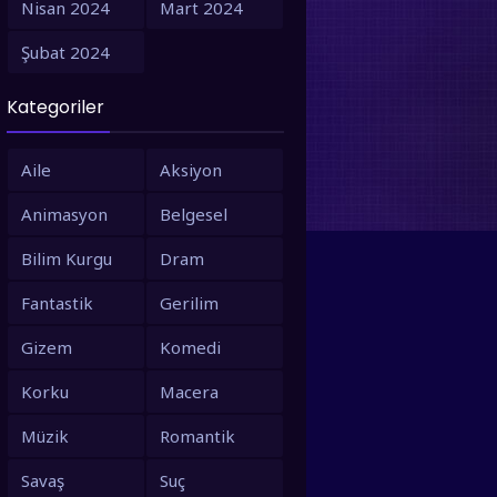
Nisan 2024
Mart 2024
1995
1994
Şubat 2024
1993
1992
Kategoriler
1991
1990
1988
1987
Aile
Aksiyon
1986
1980
Animasyon
Belgesel
1979
1973
Bilim Kurgu
Dram
1971
1967
Fantastik
Gerilim
1966
1963
Gizem
Komedi
1958
1953
Korku
Macera
Müzik
Romantik
Savaş
Suç