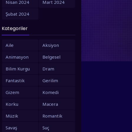
Nisan 2024
Mart 2024
1995
1994
Şubat 2024
1993
1992
Kategoriler
1991
1990
1988
1987
Aile
Aksiyon
1986
1980
Animasyon
Belgesel
1979
1973
Bilim Kurgu
Dram
1971
1967
Fantastik
Gerilim
1966
1963
Gizem
Komedi
1958
1953
Korku
Macera
Müzik
Romantik
Savaş
Suç