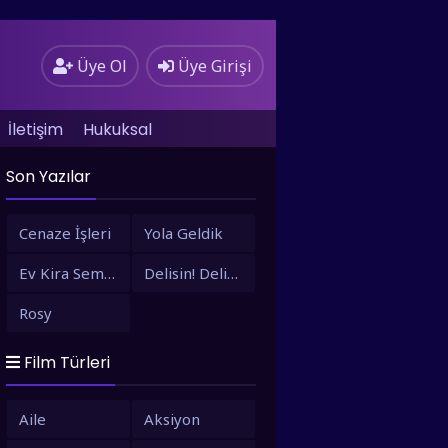
Üye Ol
Üye Girişi
İletişim
Hukuksal
Son Yazılar
Cenaze İşleri
Yola Geldik
Ev Kira Semt Bizim
Delisin! Delisin!
Rosy
Film Türleri
Aile
Aksiyon