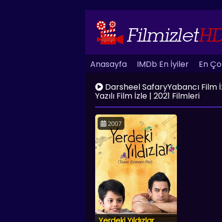
Anasayfa
IMDb En İyiler
En Çok
Darsheel SafaryYabancı Film İzle
Yazılı Film İzle | 2021 Filmleri
2007
Yerdeki Yıldızlar