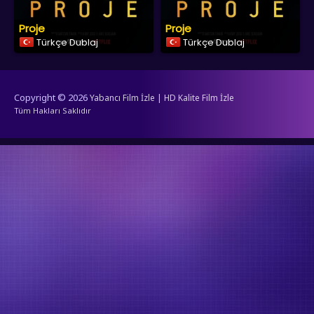
Proje
Proje
Türkçe Dublaj
Türkçe Dublaj
Copyright © 2026
Yabancı Film İzle | HD Kalite Film İzle
Tüm Hakları Saklıdır