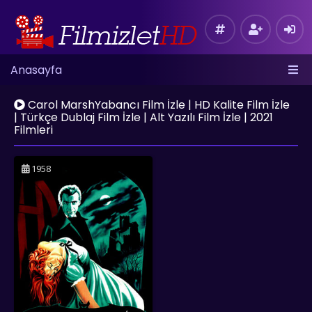
Anasayfa
Carol MarshYabancı Film İzle | HD Kalite Film İzle
| Türkçe Dublaj Film İzle | Alt Yazılı Film İzle | 2021
Filmleri
1958