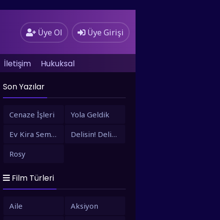
Üye Ol
Üye Girişi
İletişim
Hukuksal
Son Yazılar
Cenaze İşleri
Yola Geldik
Ev Kira Semt Bizim
Delisin! Delisin!
Rosy
Film Türleri
Aile
Aksiyon