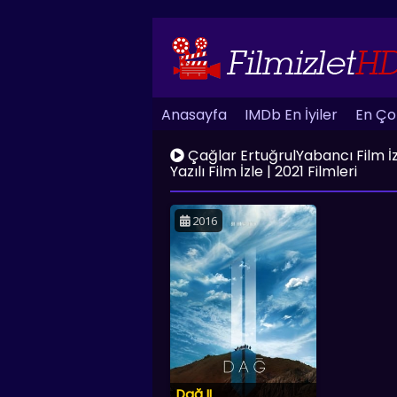
Anasayfa
IMDb En İyiler
En Çok
Çağlar ErtuğrulYabancı Film İzle
Yazılı Film İzle | 2021 Filmleri
2016
Dağ II