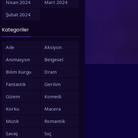
Nisan 2024
Mart 2024
1995
1994
Şubat 2024
1993
1992
Kategoriler
1991
1990
1988
1987
Aile
Aksiyon
1986
1980
Animasyon
Belgesel
1979
1973
Bilim Kurgu
Dram
1971
1967
Fantastik
Gerilim
1966
1963
Gizem
Komedi
1958
1953
Korku
Macera
Müzik
Romantik
Savaş
Suç