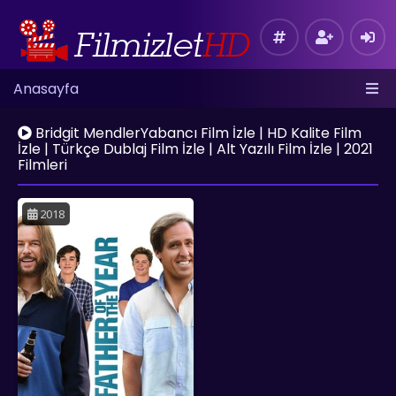
Anasayfa
Bridgit MendlerYabancı Film İzle | HD Kalite Film
İzle | Türkçe Dublaj Film İzle | Alt Yazılı Film İzle | 2021
Filmleri
2018