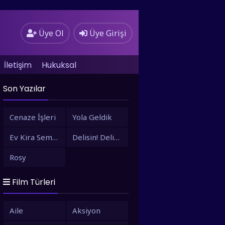
Üye Ol
Üye Girişi
İletişim
Hukuksal
Son Yazılar
Cenaze İşleri
Yola Geldik
Ev Kira Semt Bizim
Delisin! Delisin!
Rosy
Film Türleri
Aile
Aksiyon