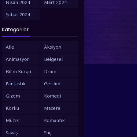
Nisan 2024
Mart 2024
1995
1994
Şubat 2024
1993
1992
Kategoriler
1991
1990
1988
1987
Aile
Aksiyon
1986
1980
Animasyon
Belgesel
1979
1973
Bilim Kurgu
Dram
1971
1967
Fantastik
Gerilim
1966
1963
Gizem
Komedi
1958
1953
Korku
Macera
Müzik
Romantik
Savaş
Suç