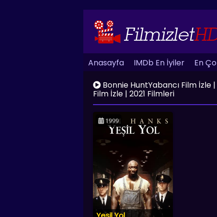
Anasayfa
IMDb En İyiler
En Çok
Bonnie HuntYabancı Film İzle | HD
Film İzle | 2021 Filmleri
1999
Yeşil Yol