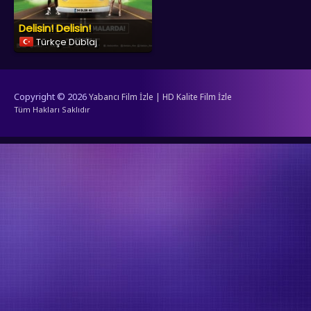
Delisin! Delisin!
Türkçe Dublaj
Copyright © 2026
Yabancı Film İzle | HD Kalite Film İzle
Tüm Hakları Saklıdır