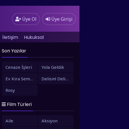
Üye Ol
Üye Girişi
İletişim
Hukuksal
Son Yazılar
Cenaze İşleri
Yola Geldik
Ev Kira Semt Bizim
Delisin! Delisin!
Rosy
Film Türleri
Aile
Aksiyon