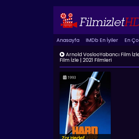
Anasayfa
IMDb En İyiler
En Çok
Arnold VoslooYabancı Film İzle | 
Film İzle | 2021 Filmleri
1993
Zor Hedef