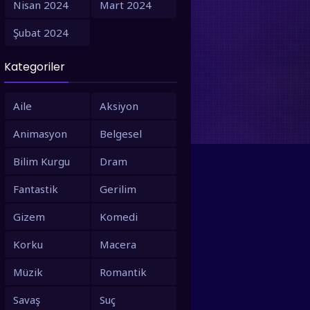
Nisan 2024
Mart 2024
1995
1994
Şubat 2024
1993
1992
Kategoriler
1991
1990
1988
1987
Aile
Aksiyon
1986
1980
Animasyon
Belgesel
1979
1973
Bilim Kurgu
Dram
1971
1967
Fantastik
Gerilim
1966
1963
Gizem
Komedi
1958
1953
Korku
Macera
Müzik
Romantik
Savaş
Suç