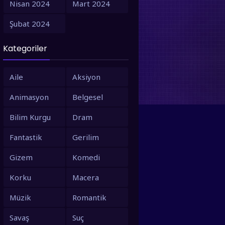
Nisan 2024
Mart 2024
1995
1994
Şubat 2024
1993
1992
Kategoriler
1991
1990
1988
1987
Aile
Aksiyon
1986
1980
Animasyon
Belgesel
1979
1973
Bilim Kurgu
Dram
1971
1967
Fantastik
Gerilim
1966
1963
Gizem
Komedi
1958
1953
Korku
Macera
Müzik
Romantik
Savaş
Suç