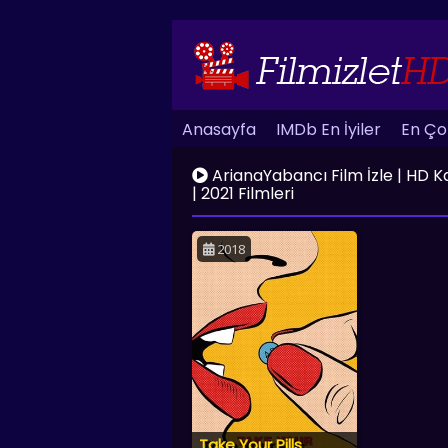
Anasayfa
IMDb En İyiler
En Çok
ArianaYabancı Film İzle | HD Kali
| 2021 Filmleri
2018
Take Your Pills