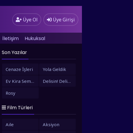
Üye Ol
Üye Girişi
İletişim
Hukuksal
Son Yazılar
Cenaze İşleri
Yola Geldik
Ev Kira Semt Bizim
Delisin! Delisin!
Rosy
Film Türleri
Aile
Aksiyon