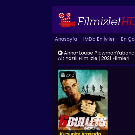
Anasayfa
IMDb En İyiler
En Çok
Anna-Louise PlowmanYabancı Film
Alt Yazılı Film İzle | 2021 Filmleri
2012
Kurşunlar Arasında