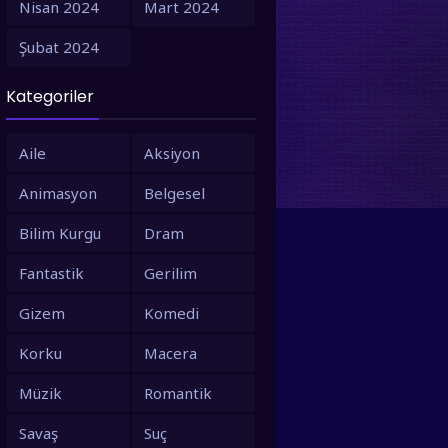
Nisan 2024
Mart 2024
1995
1994
Şubat 2024
1993
1992
Kategoriler
1991
1990
1988
1987
Aile
Aksiyon
1986
1980
Animasyon
Belgesel
1979
1973
Bilim Kurgu
Dram
1971
1967
Fantastik
Gerilim
1966
1963
Gizem
Komedi
1958
1953
Korku
Macera
Müzik
Romantik
Savaş
Suç