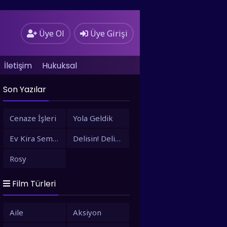
Üye Ol
Üye Girişi
İletişim
Hukuksal
Son Yazılar
Cenaze İşleri
Yola Geldik
Ev Kira Semt Bizim
Delisin! Delisin!
Rosy
Film Türleri
Aile
Aksiyon