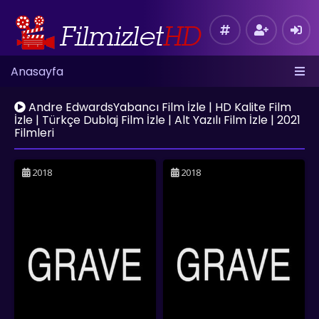
Anasayfa
Andre EdwardsYabancı Film İzle | HD Kalite Film
İzle | Türkçe Dublaj Film İzle | Alt Yazılı Film İzle | 2021
Filmleri
2018
2018