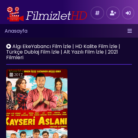
Anasayfa
Algı EkeYabancı Film İzle | HD Kalite Film İzle |
Türkçe Dublaj Film İzle | Alt Yazılı Film İzle | 2021
Filmleri
2017